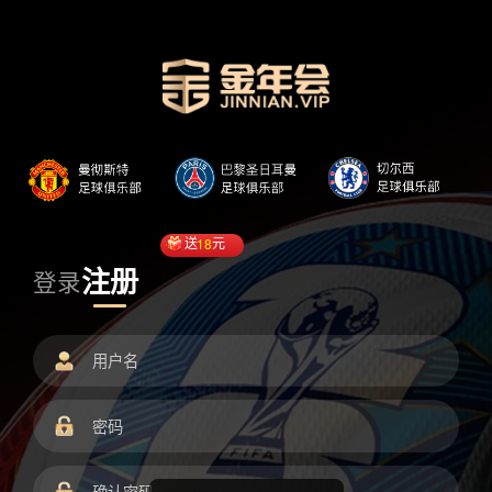
送
18
元
注册
登录