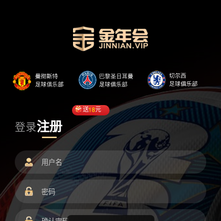
送
18
元
注册
登录