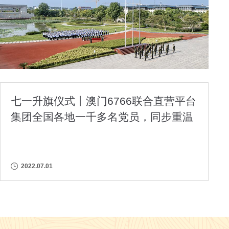
七一升旗仪式丨澳门6766联合直营平台
集团全国各地一千多名党员，同步重温
入党誓词！
2022.07.01