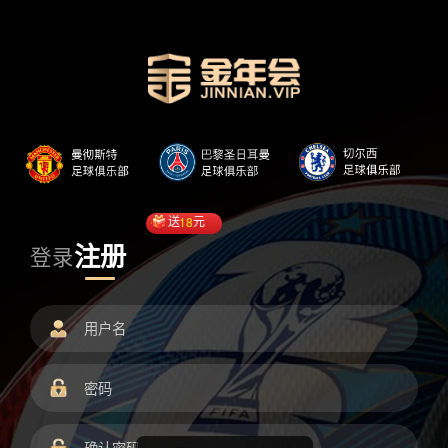
送
18
元
注册
登录