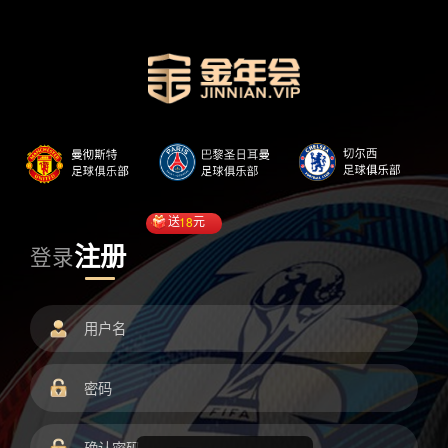
送
18
元
注册
登录