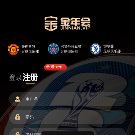
送
18
元
注册
登录