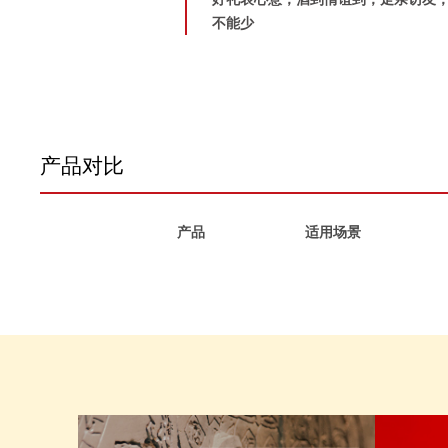
不能少
产品对比
产品
适用场景