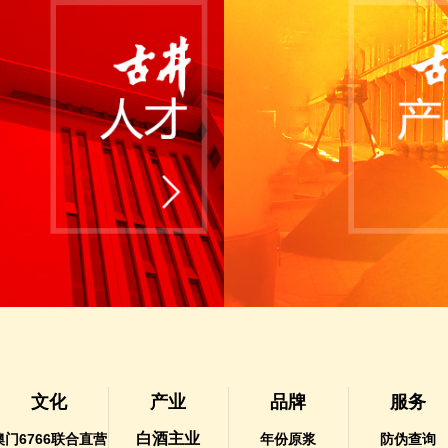
文化
产业
品牌
服务
白酒主业
澳门6766联合直营
年份原浆
防伪查询