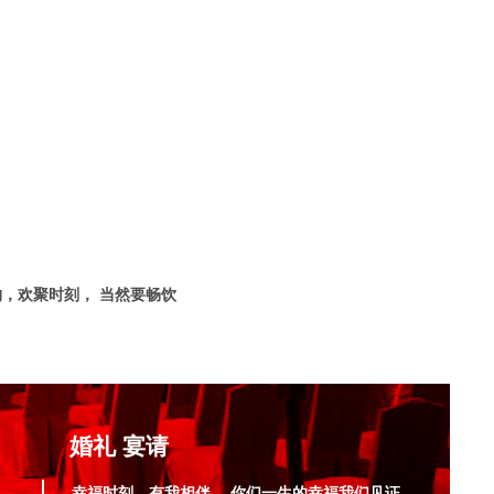
，欢聚时刻， 当然要畅饮
婚礼 宴请
幸福时刻、有我相伴。 你们一生的幸福我们见证