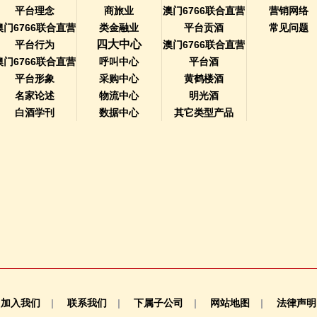
平台理念
商旅业
澳门6766联合直营
营销网络
澳门6766联合直营
类金融业
平台贡酒
常见问题
四大中心
平台行为
澳门6766联合直营
澳门6766联合直营
呼叫中心
平台酒
平台形象
采购中心
黄鹤楼酒
名家论述
物流中心
明光酒
白酒学刊
数据中心
其它类型产品
加入我们
|
联系我们
|
下属子公司
|
网站地图
|
法律声明