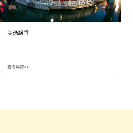
美酒飘香
查看详情>>