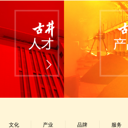
文化
产业
品牌
服务