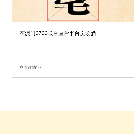
在澳门6766联合直营平台贡读酒
查看详情>>